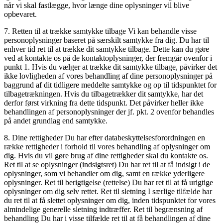
når vi skal fastlægge, hvor længe dine oplysninger vil blive
opbevaret.
7. Retten til at trække samtykke tilbage Vi kan behandle visse
personoplysninger baseret på særskilt samtykke fra dig. Du har til
enhver tid ret til at trække dit samtykke tilbage. Dette kan du gøre
ved at kontakte os på de kontaktoplysninger, der fremgår ovenfor i
punkt 1. Hvis du vælger at trække dit samtykke tilbage, påvirker det
ikke lovligheden af vores behandling af dine personoplysninger på
baggrund af dit tidligere meddelte samtykke og op til tidspunktet for
tilbagetrækningen. Hvis du tilbagetrækker dit samtykke, har det
derfor først virkning fra dette tidspunkt. Det påvirker heller ikke
behandlingen af personoplysninger der jf. pkt. 2 ovenfor behandles
på andet grundlag end samtykke.
8. Dine rettigheder Du har efter databeskyttelsesforordningen en
række rettigheder i forhold til vores behandling af oplysninger om
dig. Hvis du vil gøre brug af dine rettigheder skal du kontakte os.
Ret til at se oplysninger (indsigtsret) Du har ret til at få indsigt i de
oplysninger, som vi behandler om dig, samt en række yderligere
oplysninger. Ret til berigtigelse (rettelse) Du har ret til at få urigtige
oplysninger om dig selv rettet. Ret til sletning I særlige tilfælde har
du ret til at få slettet oplysninger om dig, inden tidspunktet for vores
almindelige generelle sletning indtræffer. Ret til begrænsning af
behandling Du har i visse tilfælde ret til at få behandlingen af dine