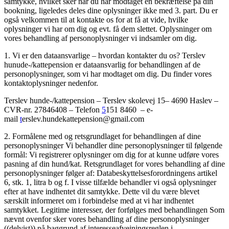
samtykke, hvilket sker når du har modtaget en bekræftelse på din
bookning, ligeledes deles dine oplysninger ikke med 3. part. Du er
også velkommen til at kontakte os for at få at vide, hvilke
oplysninger vi har om dig og evt. få dem slettet. Oplysninger om
vores behandling af personoplysninger vi indsamler om dig.
1. Vi er den dataansvarlige – hvordan kontakter du os? Terslev
hunude-/kattepension er dataansvarlig for behandlingen af de
personoplysninger, som vi har modtaget om dig. Du finder vores
kontaktoplysninger nedenfor.
Terslev hunde-/kattepension – Terslev skolevej 15– 4690 Haslev –
CVR-nr. 27846408 – Telefon
5
151 8460 – e-
mail
t
erslev.hundekattepension@gmail.com
2. Formålene med og retsgrundlaget for behandlingen af dine
personoplysninger Vi behandler dine personoplysninger til følgende
formål: Vi registrerer oplysninger om dig for at kunne udføre vores
pasning af din hund/kat. Retsgrundlaget for vores behandling af dine
personoplysninger følger af: Databeskyttelsesforordningens artikel
6, stk. 1, litra b og f. I visse tilfælde behandler vi også oplysninger
efter at have indhentet dit samtykke. Dette vil du være blevet
særskilt informeret om i forbindelse med at vi har indhentet
samtykket. Legitime interesser, der forfølges med behandlingen Som
nævnt ovenfor sker vores behandling af dine personoplysninger
((delvist)) på baggrund af interesseafvejningsreglen i