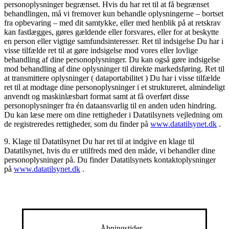
personoplysninger begrænset. Hvis du har ret til at få begrænset
behandlingen, må vi fremover kun behandle oplysningerne – bortset
fra opbevaring – med dit samtykke, eller med henblik på at retskrav
kan fastlægges, gøres gældende eller forsvares, eller for at beskytte
en person eller vigtige samfundsinteresser. Ret til indsigelse Du har i
visse tilfælde ret til at gøre indsigelse mod vores eller lovlige
behandling af dine personoplysninger. Du kan også gøre indsigelse
mod behandling af dine oplysninger til direkte markedsføring. Ret til
at transmittere oplysninger ( dataportabilitet ) Du har i visse tilfælde
ret til at modtage dine personoplysninger i et struktureret, almindeligt
anvendt og maskinlæsbart format samt at få overført disse
personoplysninger fra én dataansvarlig til en anden uden hindring.
Du kan læse mere om dine rettigheder i Datatilsynets vejledning om
de registreredes rettigheder, som du finder på
www.datatilsynet.dk
.
9. Klage til Datatilsynet Du har ret til at indgive en klage til
Datatilsynet, hvis du er utilfreds med den måde, vi behandler dine
personoplysninger på. Du finder Datatilsynets kontaktoplysninger
på
www.datatilsynet.dk
.
Åbningstider