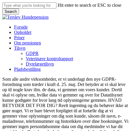
Skip
Hit enter to search or ESC to close
to
Search
main
Close
content
Search
Menu
Forside
Opholdet
Priser
Om pensionen
Tilsyn
GDPR
Veterinære kontrolrapport
Dyrelægetilsyn
Pladsbestilling
Som alle andre virksomheder, er vi underlagt den nye GDPR-
forordning som træder i kraft d. 25. maj. Det betyder at vi skal leve
op til nogle krav ifm. de data, vi gemmer om vores kunder. Dertil
skal vi oplyse om, hvilke data vi gemmer og over for Datatilsynet
kunne godtgøre for hvor lang tid oplysningerne gemmes. HVAD
BETYDER DET FOR DIG? Reelt ingenting og du behøver ikke at
gøre noget. Vi er bare blevet forpligtet til at fortælle dig at vi
gemmer visse oplysninger om dig som kunde, såsom dit navn, e-
mailadresse, telefonnummer og historikken over dine bookninger. Vi
gemmer ingen personfølsomme data om dig medmindre vi har dit